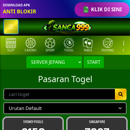
DOWNLOAD APK
KLIK DI SINI
ANTI BLOKIR
SLOT
CASINO
SPORT
TOGEL
TABLE
FISHING
COCK
START
Pasaran Togel
SYDNEY POOLS
SINGAPORE