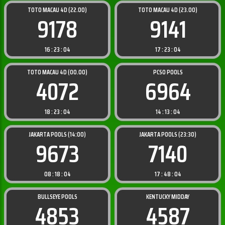
TOTO MACAU 4D (22.00)
TOTO MACAU 4D (23.00)
9178
9141
16 : 23 : 04
17 : 23 : 04
TOTO MACAU 4D (00.00)
PCSO POOLS
4072
6964
18 : 23 : 04
14 : 13 : 04
JAKARTA POOLS (14:00)
JAKARTA POOLS (23:30)
9673
7140
08 : 18 : 04
17 : 48 : 04
BULLSEYE POOLS
KENTUCKY MIDDAY
4853
4587