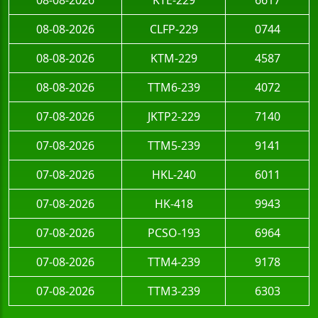
08-08-2026
KTE-229
6617
08-08-2026
CLFP-229
0744
08-08-2026
KTM-229
4587
08-08-2026
TTM6-239
4072
07-08-2026
JKTP2-229
7140
07-08-2026
TTM5-239
9141
07-08-2026
HKL-240
6011
07-08-2026
HK-418
9943
07-08-2026
PCSO-193
6964
07-08-2026
TTM4-239
9178
07-08-2026
TTM3-239
6303