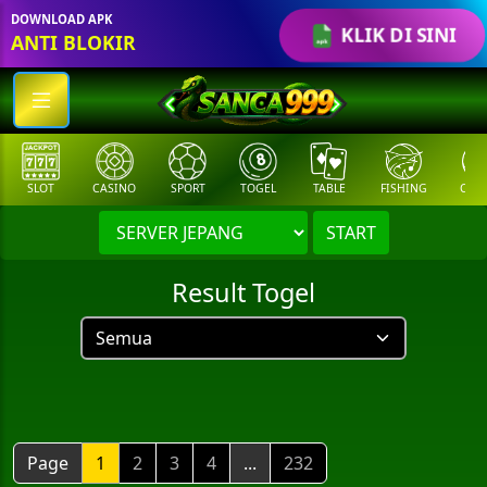
DOWNLOAD APK
KLIK DI SINI
ANTI BLOKIR
SLOT
CASINO
SPORT
TOGEL
TABLE
FISHING
COCK
START
Result Togel
Page
1
2
3
4
...
232