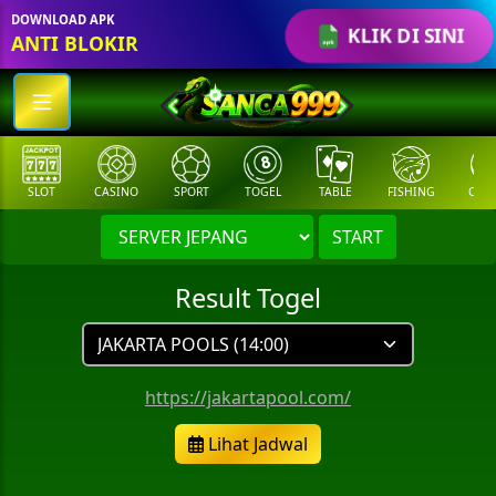
DOWNLOAD APK
KLIK DI SINI
ANTI BLOKIR
SLOT
CASINO
SPORT
TOGEL
TABLE
FISHING
COCK
START
Result Togel
https://jakartapool.com/
Lihat Jadwal