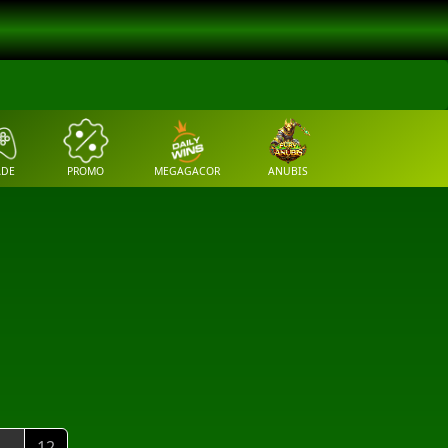
ADE
PROMO
MEGAGACOR
ANUBIS
...
12