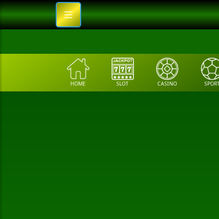
HOME
SLOT
CASINO
SPOR