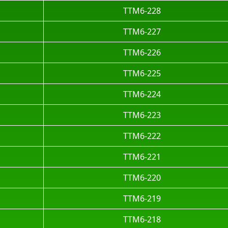
TTM6-228
TTM6-227
TTM6-226
TTM6-225
TTM6-224
TTM6-223
TTM6-222
TTM6-221
TTM6-220
TTM6-219
TTM6-218