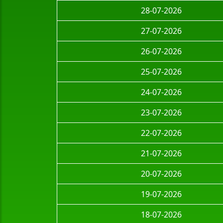
28-07-2026
27-07-2026
26-07-2026
25-07-2026
24-07-2026
23-07-2026
22-07-2026
21-07-2026
20-07-2026
19-07-2026
18-07-2026