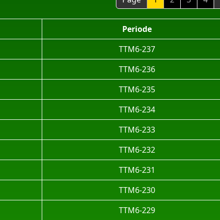
Periode
TTM6-237
TTM6-236
TTM6-235
TTM6-234
TTM6-233
TTM6-232
TTM6-231
TTM6-230
TTM6-229