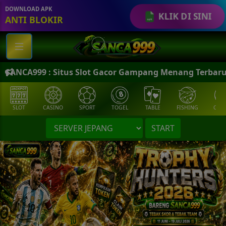
DOWNLOAD APK
KLIK DI SINI
ANTI BLOKIR
 Situs Slot Gacor Gampang Menang Terbaru & Tergacor 
SLOT
CASINO
SPORT
TOGEL
TABLE
FISHING
COCK
START