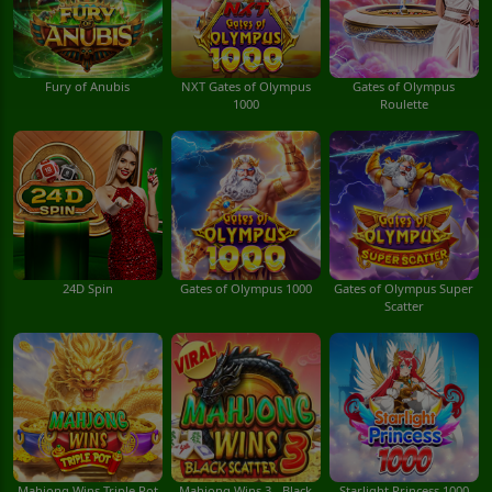
Fury of Anubis
NXT Gates of Olympus
Gates of Olympus
1000
Roulette
24D Spin
Gates of Olympus 1000
Gates of Olympus Super
Scatter
Mahjong Wins Triple Pot
Mahjong Wins 3 - Black
Starlight Princess 1000