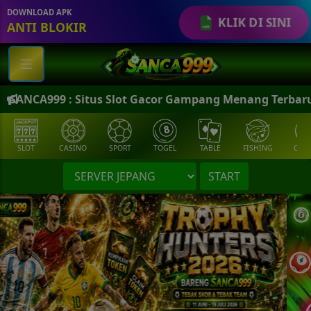
DOWNLOAD APK
KLIK DI SINI
ANTI BLOKIR
 Situs Slot Gacor Gampang Menang Terbaru & Tergacor H
SLOT
CASINO
SPORT
TOGEL
TABLE
FISHING
COCK
START