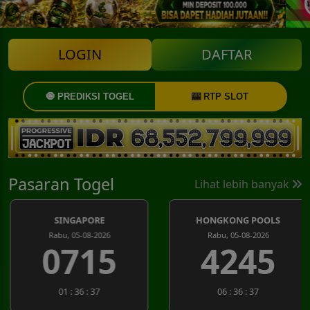
LOGIN
DAFTAR
🧿 PREDIKSI TOGEL
🎰 RTP SLOT
Pasaran Togel
Lihat lebih banyak
SINGAPORE
HONGKONG POOLS
Rabu, 05-08-2026
Rabu, 05-08-2026
0715
4245
01 : 36 : 35
06 : 36 : 35