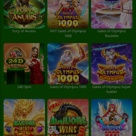
Fury of Anubis
NXT Gates of Olympus
Gates of Olympus
1000
Roulette
24D Spin
Gates of Olympus 1000
Gates of Olympus Super
Scatter