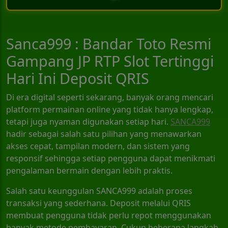
Sanca999 : Bandar Toto Resmi
Gampang JP RTP Slot Tertinggi
Hari Ini Deposit QRIS
Di era digital seperti sekarang, banyak orang mencari
platform permainan online yang tidak hanya lengkap,
tetapi juga nyaman digunakan setiap hari.
SANCA999
hadir sebagai salah satu pilihan yang menawarkan
akses cepat, tampilan modern, dan sistem yang
responsif sehingga setiap pengguna dapat menikmati
pengalaman bermain dengan lebih praktis.
Salah satu keunggulan SANCA999 adalah proses
transaksi yang sederhana. Deposit melalui QRIS
membuat pengguna tidak perlu repot menggunakan
banyak metode pembayaran. Cukup beberapa langkah,