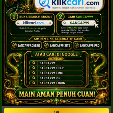
Sistem Pembayaran
OK