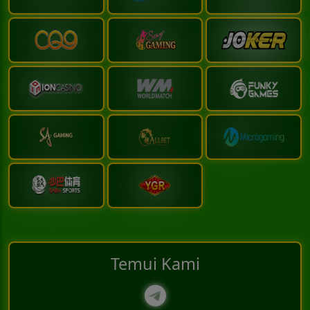
Temui Kami