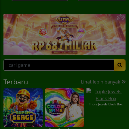
Terbaru
Lihat lebih banyak
Triple Jewels Black Box