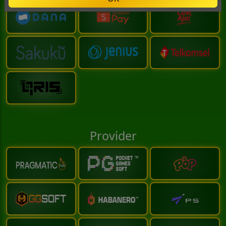
Provider