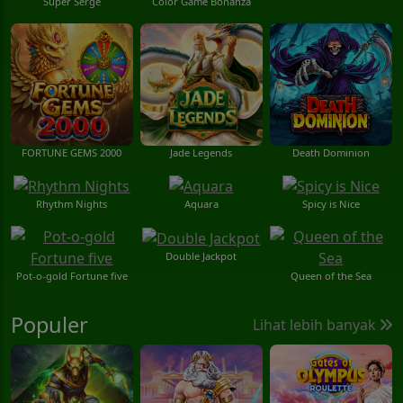
Super Serge
Color Game Bonanza
FORTUNE GEMS 2000
Jade Legends
Death Dominion
Rhythm Nights
Aquara
Spicy is Nice
Double Jackpot
Pot-o-gold Fortune five
Queen of the Sea
Populer
Lihat lebih banyak