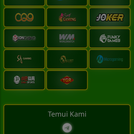
Temui Kami